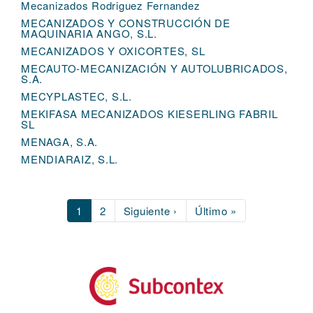
Mecanizados Rodriguez Fernandez
MECANIZADOS Y CONSTRUCCIÓN DE
MAQUINARIA ANGO, S.L.
MECANIZADOS Y OXICORTES, SL
MECAUTO-MECANIZACIÓN Y AUTOLUBRICADOS,
S.A.
MECYPLASTEC, S.L.
MEKIFASA MECANIZADOS KIESERLING FABRIL
SL
MENAGA, S.A.
MENDIARAIZ, S.L.
Current
1
Page
2
Next
Siguiente ›
Last
Último »
page
page
page