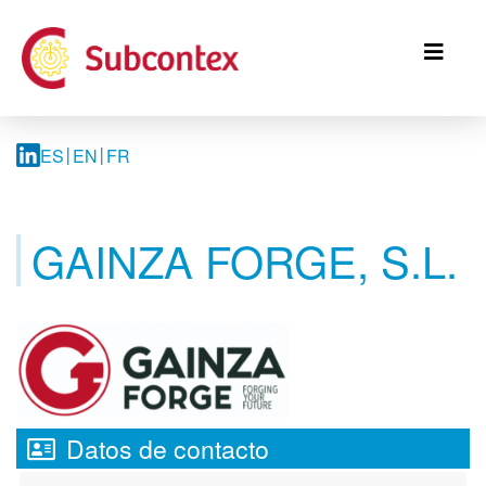
Pasar
al
contenido
principal
ES
EN
FR
GAINZA FORGE, S.L.
Datos de contacto