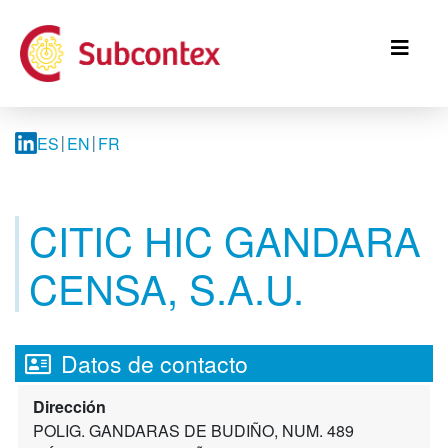
Pasar
al
contenido
principal
ES
EN
FR
CITIC HIC GANDARA
CENSA, S.A.U.
Datos de contacto
Dirección
POLIG. GANDARAS DE BUDIÑO, NUM. 489