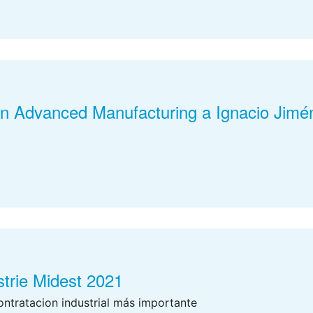
book
stodon
Email
 en Advanced Manufacturing a Ignacio J
book
stodon
Email
strie Midest 2021
ontratacion industrial más importante