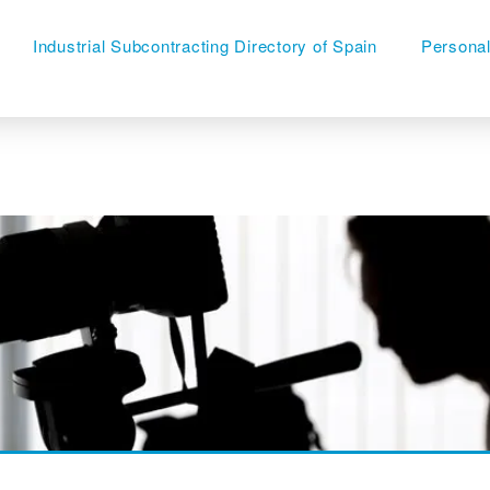
Industrial Subcontracting Directory of Spain
Persona