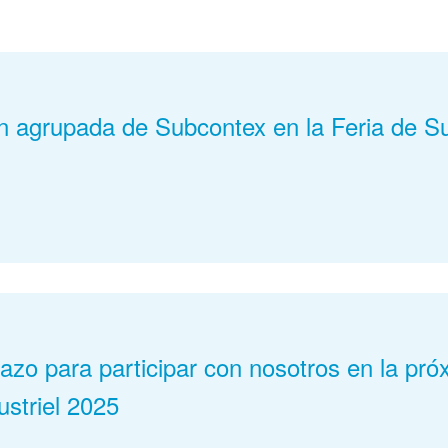
ón agrupada de Subcontex en la Feria de S
book
stodon
Email
lazo para participar con nosotros en la pró
ustriel 2025