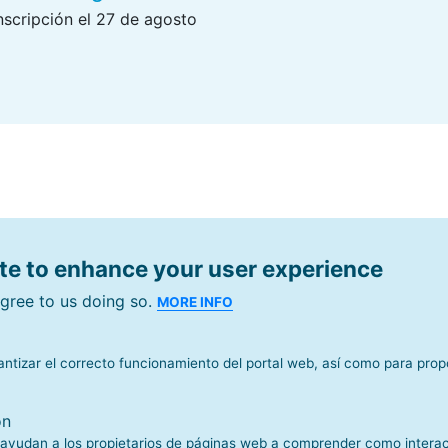
inscripción el 27 de agosto
book
stodon
Email
ite to enhance your user experience
gree to us doing so.
MORE INFO
antizar el correcto funcionamiento del portal web, así como para prop
nterest
directories
ón
 ayudan a los propietarios de páginas web a comprender como interac