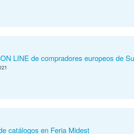
book
stodon
Email
ON LINE de compradores europeos de Subc
021
book
stodon
Email
de catálogos en Feria Midest