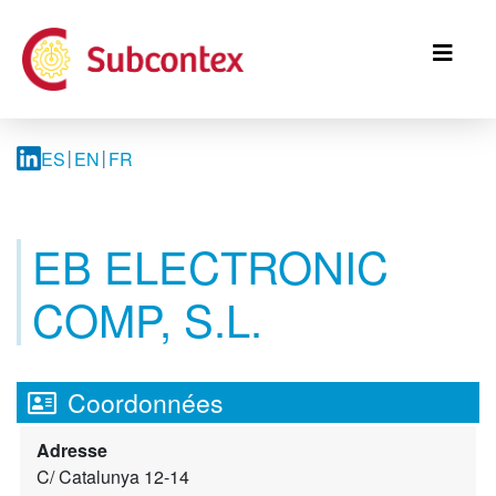
Aller
au
contenu
principal
ES
EN
FR
EB ELECTRONIC
COMP, S.L.
Coordonnées
Adresse
C/ Catalunya 12-14