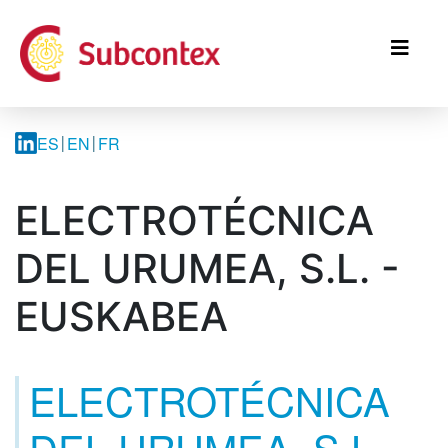
Aller
au
contenu
principal
ES
EN
FR
ELECTROTÉCNICA
DEL URUMEA, S.L. -
EUSKABEA
ELECTROTÉCNICA
DEL URUMEA, S.L. -